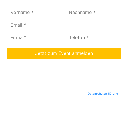
Jetzt zum Event anmelden
Mit meiner Registrierung erteile ich der entero AG und dem Veranstaltungspartner
Certinia Inc. die Zustimmung, meine oben angegebenen persönlichen Daten zum
Planen und Organisieren der betreffenden Veranstaltung und zum Empfangen von
Kalendereinladungen dafür zu verwenden. Ich verstehe, dass meine persönlichen
Daten verwendet werden, um mich im System zu identifizieren, mit mir über die
Veranstaltung zu kommunizieren und Berichte dazu zu erstellen. Außerdem
bestätige ich, dass ich mit der Speicherung und Verarbeitung meiner
personenbezogenen Daten durch die entero AG wie in der
Datenschutzerklärung
beschrieben einverstanden bin. Mir ist bewusst, dass ich diese Zustimmung
jederzeit per Mail an info@entero widerrufen und die Löschung meiner Daten
verlangen kann.