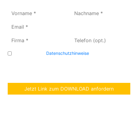
Ich erkenne die
Datenschutzhinweise
an und stimme zu,
dass meine Kontaktdaten zur Zusendung von
Informationen genutzt werden dürfen. Diese Einwilligung
kann ich jederzeit widerrufen.
Jetzt Link zum DOWNLOAD anfordern